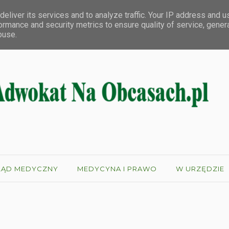
eliver its services and to analyze traffic. Your IP address and 
ormance and security metrics to ensure quality of service, gene
buse.
ŁĄD MEDYCZNY
MEDYCYNA I PRAWO
W URZĘDZIE