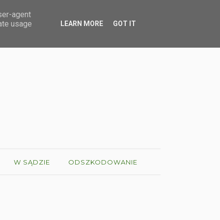
user-agent
rate usage
LEARN MORE
GOT IT
W SĄDZIE
ODSZKODOWANIE