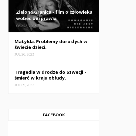
Zielona Granica - film o człowieku
wobec bezprawia
SEP 25, 2023
Matylda. Problemy dorosłych w
świecie dzieci.
JUL 26, 2023
Tragedia w drodze do Szwecji -
śmierć w kraju obłudy.
JUL 09, 2023
FACEBOOK