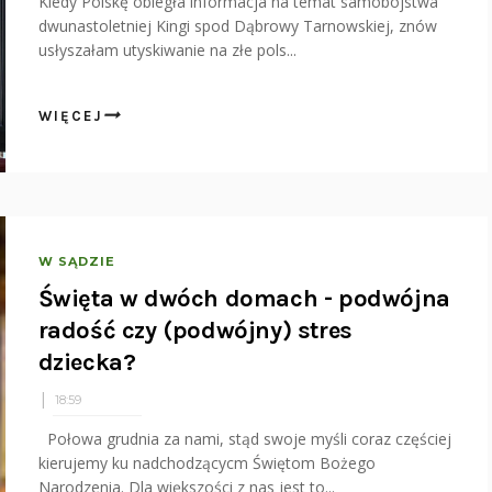
Kiedy Polskę obiegła informacja na temat samobójstwa
dwunastoletniej Kingi spod Dąbrowy Tarnowskiej, znów
usłyszałam utyskiwanie na złe pols...
WIĘCEJ
W SĄDZIE
Święta w dwóch domach - podwójna
radość czy (podwójny) stres
dziecka?
18:59
Połowa grudnia za nami, stąd swoje myśli coraz częściej
kierujemy ku nadchodzącycm Świętom Bożego
Narodzenia. Dla większości z nas jest to...