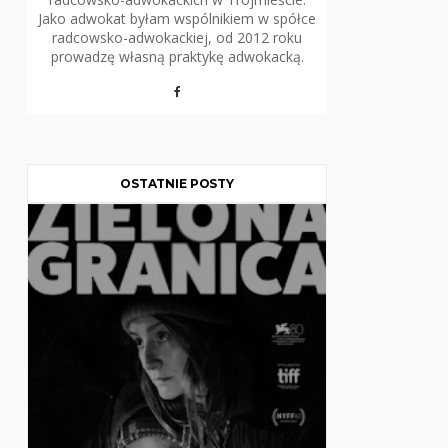
Jako adwokat byłam wspólnikiem w spółce
radcowsko-adwokackiej, od 2012 roku
prowadzę własną praktykę adwokacką.
OSTATNIE POSTY