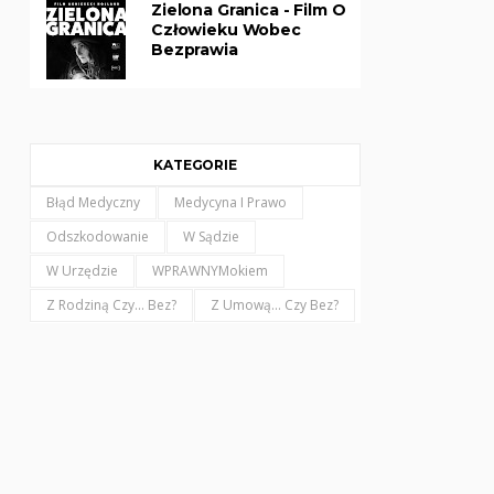
Zielona Granica - Film O
Człowieku Wobec
Bezprawia
KATEGORIE
Błąd Medyczny
Medycyna I Prawo
Odszkodowanie
W Sądzie
W Urzędzie
WPRAWNYMokiem
Z Rodziną Czy... Bez?
Z Umową... Czy Bez?