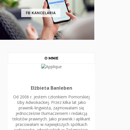
FB KANCELARIA
O MNIE
Elżbieta Banleben
Od 2006 r. jestem członkiem Pomorskiej
Izby Adwokackiej. Przez kilka lat jako
prawnik-lingwista, zajmowałam się
jednocześnie tłumaczeniem i redakcją
tekstów prawnych. Jako prawnik i aplikant
pracowałam w największych spółkach
radcowsko-adwokackich w Trójmieście.