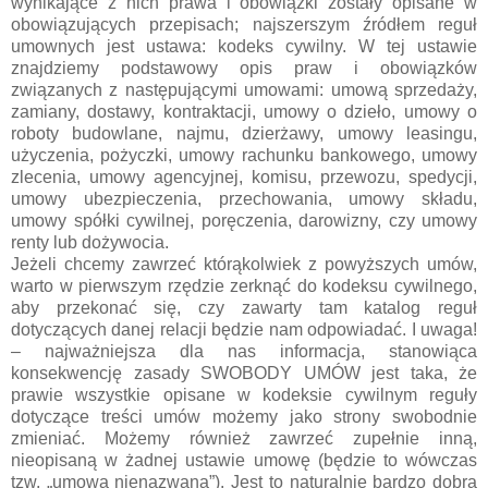
wynikające z nich prawa i obowiązki zostały opisane w
obowiązujących przepisach; najszerszym źródłem reguł
umownych jest ustawa: kodeks cywilny. W tej ustawie
znajdziemy podstawowy opis praw i obowiązków
związanych z następującymi umowami: umową sprzedaży,
zamiany, dostawy, kontraktacji, umowy o dzieło, umowy o
roboty budowlane, najmu, dzierżawy, umowy leasingu,
użyczenia, pożyczki, umowy rachunku bankowego, umowy
zlecenia, umowy agencyjnej, komisu, przewozu, spedycji,
umowy ubezpieczenia, przechowania, umowy składu,
umowy spółki cywilnej, poręczenia, darowizny, czy umowy
renty lub dożywocia.
Jeżeli chcemy zawrzeć którąkolwiek z powyższych umów,
warto w pierwszym rzędzie zerknąć do kodeksu cywilnego,
aby przekonać się, czy zawarty tam katalog reguł
dotyczących danej relacji będzie nam odpowiadać. I uwaga!
– najważniejsza dla nas informacja, stanowiąca
konsekwencję zasady SWOBODY UMÓW jest taka, że
prawie wszystkie opisane w kodeksie cywilnym reguły
dotyczące treści umów możemy jako strony swobodnie
zmieniać. Możemy również zawrzeć zupełnie inną,
nieopisaną w żadnej ustawie umowę (będzie to wówczas
tzw. „umowa nienazwana”). Jest to naturalnie bardzo dobra