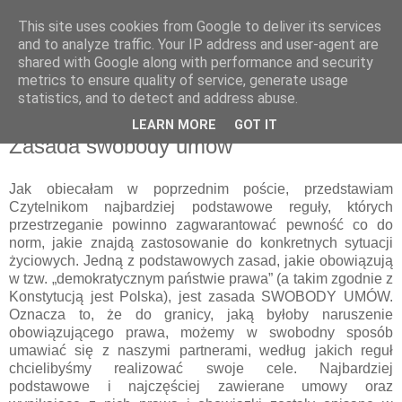
This site uses cookies from Google to deliver its services
and to analyze traffic. Your IP address and user-agent are
shared with Google along with performance and security
metrics to ensure quality of service, generate usage
statistics, and to detect and address abuse.
LEARN MORE
GOT IT
5 września 2014
Zasada swobody umów
Jak obiecałam w poprzednim poście, przedstawiam
Czytelnikom najbardziej podstawowe reguły, których
przestrzeganie powinno zagwarantować pewność co do
norm, jakie znajdą zastosowanie do konkretnych sytuacji
życiowych. Jedną z podstawowych zasad, jakie obowiązują
w tzw. „demokratycznym państwie prawa” (a takim zgodnie z
Konstytucją jest Polska), jest zasada SWOBODY UMÓW.
Oznacza to, że do granicy, jaką byłoby naruszenie
obowiązującego prawa, możemy w swobodny sposób
umawiać się z naszymi partnerami, według jakich reguł
chcielibyśmy realizować swoje cele. Najbardziej
podstawowe i najczęściej zawierane umowy oraz