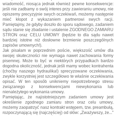
wiadomość, niosąca jednak również pewne konsekwencje:
jeśli nie zadbamy o swój interes przy zawieraniu umowy, nie
opiszemy precyzyjnie swych oczekiwań, możemy następnie
mieć kłopot z wykazaniem partnerowi swych racji.
Pamiętajmy, że gdyby doszło do sporu sądowego, zadaniem
sądu stanie się zbadanie i ustalenie ZGODNEGO ZAMIARU
STRON oraz CELU UMOWY (będzie to dla sądu nawet
bardziej istotne niż dosłowne brzmienie poszczególnych
zapisów umownych!).
Jak pisałam w poprzednim poście, większość umów dla
swojej skuteczności nie wymaga nawet zachowania formy
pisemnej. Może to być w niektórych przypadkach bardzo
dogodna okoliczność, jednak jeśli mamy wobec kontrahenta
(choćby naszego hydraulika!) sprecyzowane oczekiwania,
zwykle korzystniej jest szczegółowo te właśnie oczekiwania
opisać. W ten sposób unikniemy niepotrzebnego stresu
związanego z konsekwencjami niewykonania lub
nienależytego wykonania umowy.
Pamiętając, że najistotniejszym zadaniem umowy jest
określenie zgodnego zamiaru stron oraz celu umowy,
możemy zaopatrzyć nasz kontrakt wstępem, tzw. preambułą,
rozpoczynającą się (najczęściej) od słów: „Zważywszy, że...”