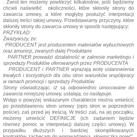
. Zwrot ten możemy powtórzyć kilkakrotnie, jeśli będziemy
chcieli naświetlić okoliczności, które skłoniły strony do
zawarcia umowy, a które mogłyby posłużyć interpretacji
dalszej treści takiej umowy. Przedstawiamy przyczyny, które
skłoniły strony do zawarcia umowy w sposób następujący:
PRZYKŁAD:
Zważywszy, że:
PRODUCENT jest producentem materiałów wybuchowych
oraz amunicji, zwanych dalej Produktami
PARTNER prowadzi działalność w zakresie marketingu i
sprzedaży Produktów oferowanych przez PRODUCENTA
PRODUCENT i PARTNER wyrażają wolę ustanowienia
trwałych i korzystnych dla obu stron warunków współpracy
w ramach promocji i sprzedaży Produktów
Strony oświadczając, iż są odpowiednio umocowane do
zawarcia niniejszej umowy, ustalają, co następuje.
Wstęp o powyżej wskazanym charakterze można umieścić
po przedstawieniu stron umowy (opis stron w poprzednim
poście), zaś przed jej treścią. W treści zaś, na jej początku,
możemy umieścić DEFINICJE (ich zadaniem będzie
również pomoc w interpretacji dalszej części umowy). W
przypadku dłuższych i bardziej skomplikowanych
kontraktów zachęcam do wprowadzenia „słowniczka pojęć”,